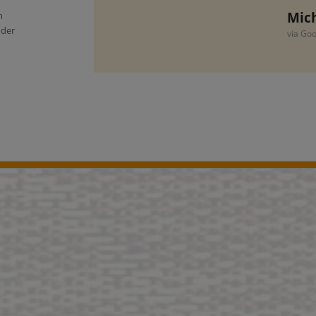
via Go
n
oder