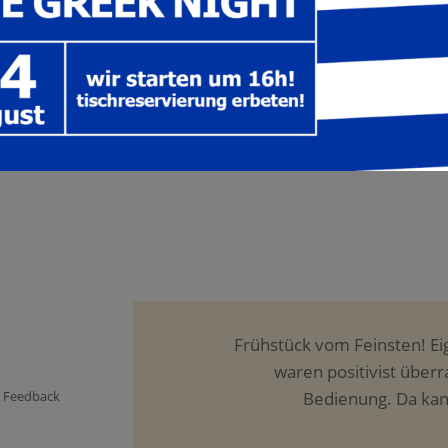
begrüßen 
Herwig & 
Sehr gutes Essen ist sehr 
der Portionen ist in
n Feedback
Bast