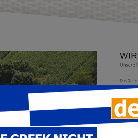
WIR
Unsere P
Das Deli 
bedanken.
auf hohem
Ein beson
mit großar
Erfo
Wir freue