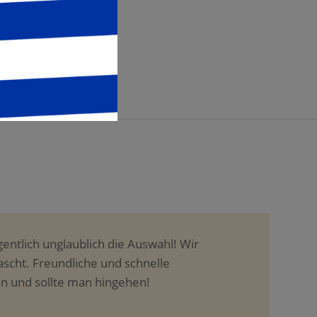
zu dürfen.
Nina
schmackhaft schön angerichtet Größe
 Ordnung…ist zum empfehlen!!!
ian Paradis