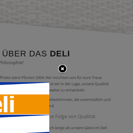
 ÜBER DAS
DELI
hilosophie!
öffnete seine Pforten 2004. Wir möchten uns für eure Treue
 Nur durch euren Besuch sind wir in der Lage, unsere Qualität
 Niveau zu halten und uns weiter zu entwickeln.
derer Dank gilt unseren MitarbeiterInnen, die unermüdlich und
tigem Einsatz für euch da sind.
lg ist die unvermeidliche Folge von Qualität
n uns, euch weiterhin und noch lange als unsere Gäste im Deli