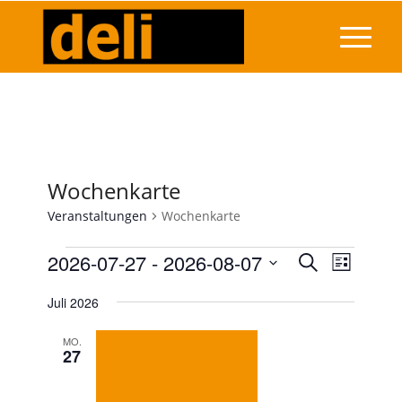
Wochenkarte
Veranstaltungen
Wochenkarte
Veranstaltungen
Veransta
2026-07-27
 - 
2026-08-07
Veranst
Suche
Liste
Ansicht
Suche
Datum
Navigat
Juli 2026
wählen.
und
Ansichten
MO.
27
Navigati