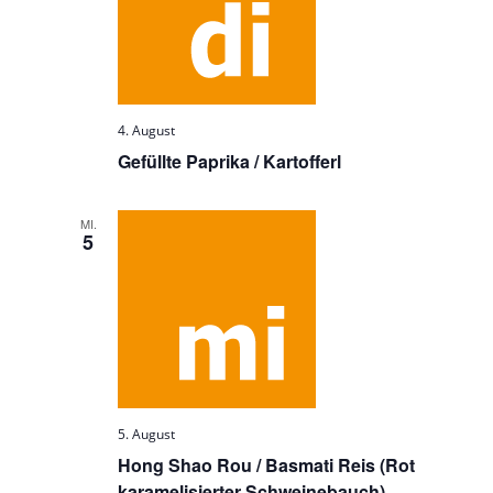
4. August
Gefüllte Paprika / Kartofferl
MI.
5
5. August
Hong Shao Rou / Basmati Reis (Rot
karamelisierter Schweinebauch)