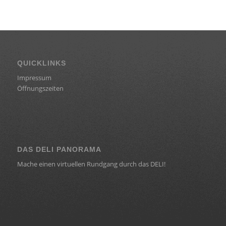
QUICKLINKS
Impressum
Öffnungszeiten
DAS DELI PANORAMA
Mache einen virtuellen Rundgang durch das DELI!