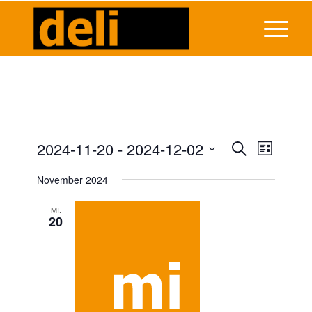
Veranstaltungen
Veransta
2024-11-20
 - 
2024-12-02
Veranst
Suche
Liste
Ansicht
Suche
Datum
Navigat
November 2024
wählen.
und
Ansichten
MI.
20
Navigati