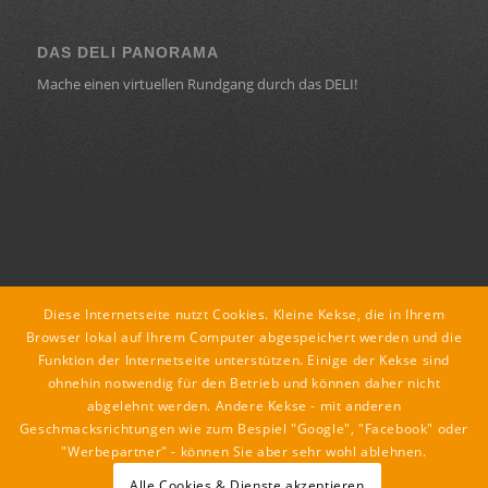
DAS DELI PANORAMA
Mache einen virtuellen Rundgang durch das DELI!
KONTAKT
Diese Internetseite nutzt Cookies. Kleine Kekse, die in Ihrem
deli ::: lounge : café : restaurant
Browser lokal auf Ihrem Computer abgespeichert werden und die
Funktion der Internetseite unterstützen. Einige der Kekse sind
Dorfstraße 18
ohnehin notwendig für den Betrieb und können daher nicht
8435 Leitring
abgelehnt werden. Andere Kekse - mit anderen
tel +43 3452 89079
Geschmacksrichtungen wie zum Bespiel "Google", "Facebook" oder
mail office@deli.co.at
"Werbepartner" - können Sie aber sehr wohl ablehnen.
Alle Cookies & Dienste akzeptieren