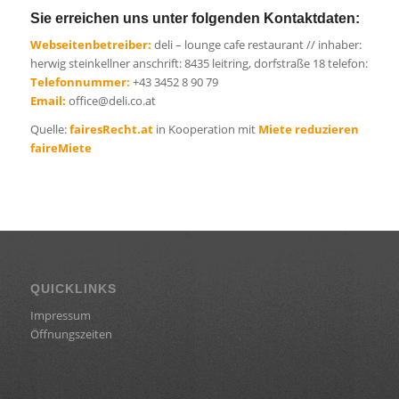
Sie erreichen uns unter folgenden Kontaktdaten:
Webseitenbetreiber:
deli – lounge cafe restaurant // inhaber:
herwig steinkellner anschrift: 8435 leitring, dorfstraße 18 telefon:
Telefonnummer:
+43 3452 8 90 79
Email:
office@deli.co.at
Quelle:
fairesRecht.at
in Kooperation mit
Miete reduzieren
faireMiete
QUICKLINKS
Impressum
Öffnungszeiten