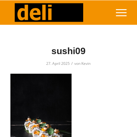
sushi09
/
27. April 2025
von
Kevin