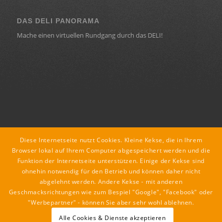
DAS DELI PANORAMA
Mache einen virtuellen Rundgang durch das DELI!
KONTAKT
Diese Internetseite nutzt Cookies. Kleine Kekse, die in Ihrem
deli ::: lounge : café : restaurant
Browser lokal auf Ihrem Computer abgespeichert werden und die
Funktion der Internetseite unterstützen. Einige der Kekse sind
Dorfstraße 18
ohnehin notwendig für den Betrieb und können daher nicht
8435 Leitring
abgelehnt werden. Andere Kekse - mit anderen
tel +43 3452 89079
Geschmacksrichtungen wie zum Bespiel "Google", "Facebook" oder
mail office@deli.co.at
"Werbepartner" - können Sie aber sehr wohl ablehnen.
Alle Cookies & Dienste akzeptieren