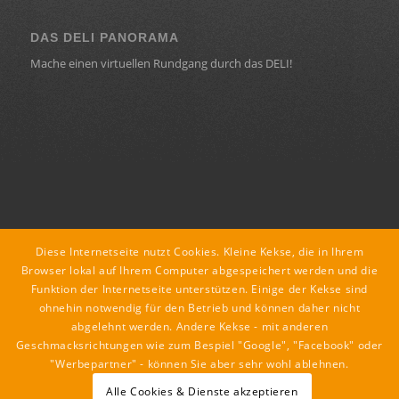
DAS DELI PANORAMA
Mache einen virtuellen Rundgang durch das DELI!
KONTAKT
Diese Internetseite nutzt Cookies. Kleine Kekse, die in Ihrem
deli ::: lounge : café : restaurant
Browser lokal auf Ihrem Computer abgespeichert werden und die
Funktion der Internetseite unterstützen. Einige der Kekse sind
Dorfstraße 18
ohnehin notwendig für den Betrieb und können daher nicht
8435 Leitring
abgelehnt werden. Andere Kekse - mit anderen
tel +43 3452 89079
Geschmacksrichtungen wie zum Bespiel "Google", "Facebook" oder
mail office@deli.co.at
"Werbepartner" - können Sie aber sehr wohl ablehnen.
Alle Cookies & Dienste akzeptieren