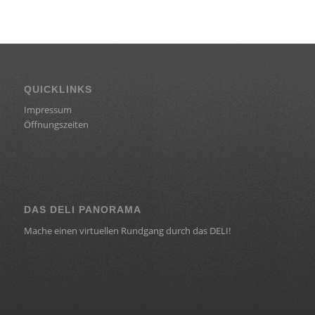
QUICKLINKS
Impressum
Öffnungszeiten
DAS DELI PANORAMA
Mache einen virtuellen Rundgang durch das DELI!