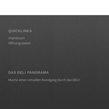
QUICKLINKS
Impressum
Öffnungszeiten
DAS DELI PANORAMA
Mache einen virtuellen Rundgang durch das DELI!