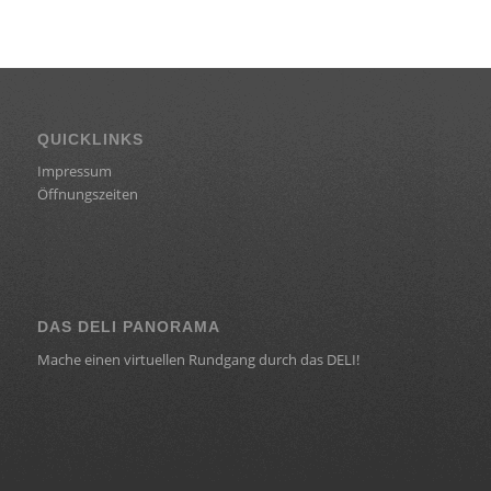
QUICKLINKS
Impressum
Öffnungszeiten
DAS DELI PANORAMA
Mache einen virtuellen Rundgang durch das DELI!