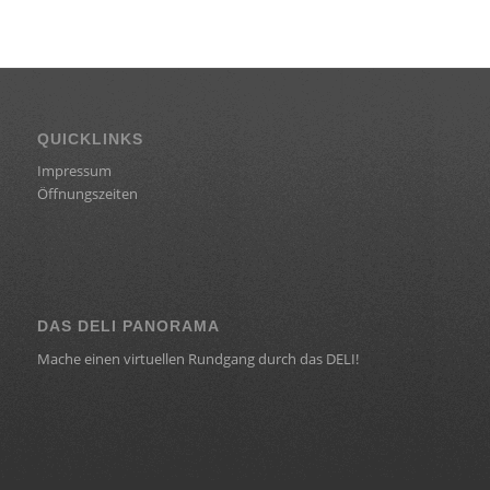
QUICKLINKS
Impressum
Öffnungszeiten
DAS DELI PANORAMA
Mache einen virtuellen Rundgang durch das DELI!