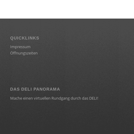
QUICKLINKS
Impressum
Öffnungszeiten
DAS DELI PANORAMA
Mache einen virtuellen Rundgang durch das DELI!