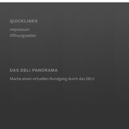
QUICKLINKS
Impressum
Öffnungszeiten
DAS DELI PANORAMA
Mache einen virtuellen Rundgang durch das DELI!