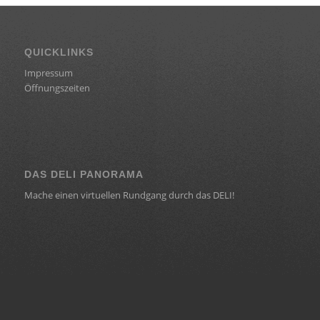
QUICKLINKS
Impressum
Öffnungszeiten
DAS DELI PANORAMA
Mache einen virtuellen Rundgang durch das DELI!