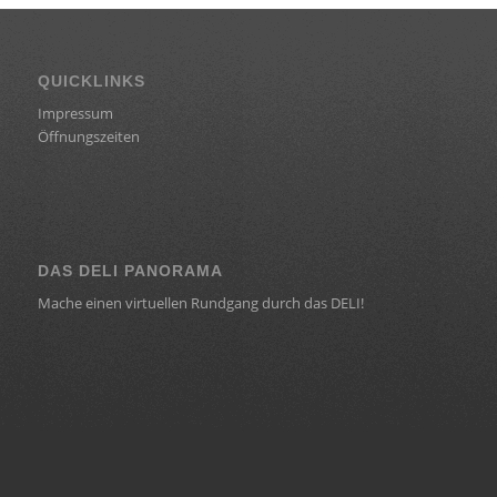
QUICKLINKS
Impressum
Öffnungszeiten
DAS DELI PANORAMA
Mache einen virtuellen Rundgang durch das DELI!