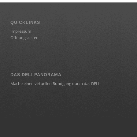
QUICKLINKS
Impressum
Öffnungszeiten
DAS DELI PANORAMA
Mache einen virtuellen Rundgang durch das DELI!