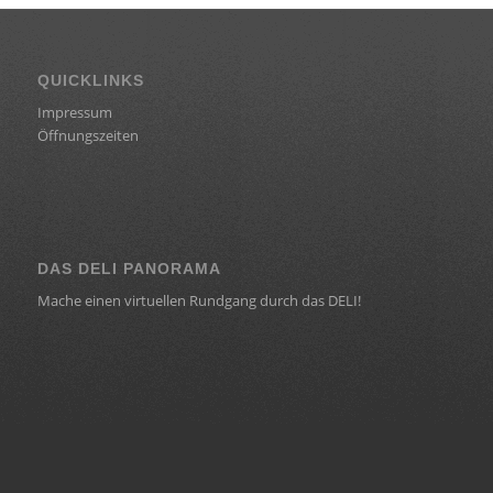
QUICKLINKS
Impressum
Öffnungszeiten
DAS DELI PANORAMA
Mache einen virtuellen Rundgang durch das DELI!