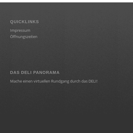
QUICKLINKS
Impressum
Öffnungszeiten
DAS DELI PANORAMA
Mache einen virtuellen Rundgang durch das DELI!