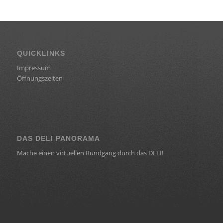
QUICKLINKS
Impressum
Öffnungszeiten
DAS DELI PANORAMA
Mache einen virtuellen Rundgang durch das DELI!