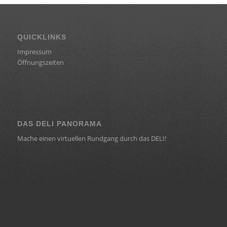
QUICKLINKS
Impressum
Öffnungszeiten
DAS DELI PANORAMA
Mache einen virtuellen Rundgang durch das DELI!