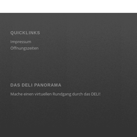
QUICKLINKS
Impressum
Öffnungszeiten
DAS DELI PANORAMA
Mache einen virtuellen Rundgang durch das DELI!