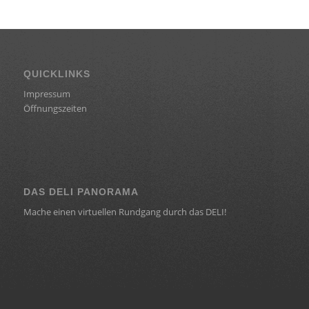
QUICKLINKS
Impressum
Öffnungszeiten
DAS DELI PANORAMA
Mache einen virtuellen Rundgang durch das DELI!