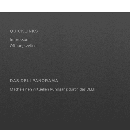
QUICKLINKS
Impressum
Öffnungszeiten
DAS DELI PANORAMA
Mache einen virtuellen Rundgang durch das DELI!