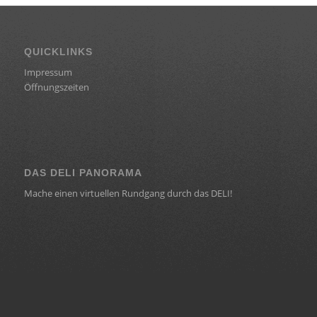
QUICKLINKS
Impressum
Öffnungszeiten
DAS DELI PANORAMA
Mache einen virtuellen Rundgang durch das DELI!