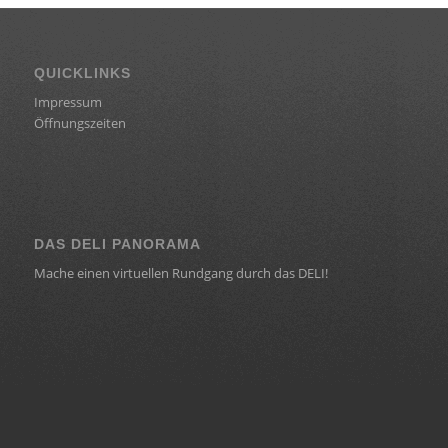
QUICKLINKS
Impressum
Öffnungszeiten
DAS DELI PANORAMA
Mache einen virtuellen Rundgang durch das DELI!