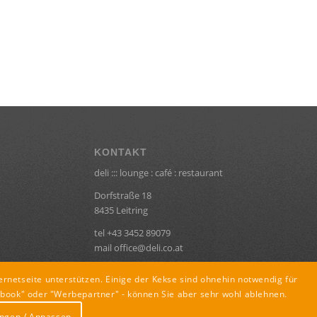
KONTAKT
deli ::: lounge : café : restaurant
Dorfstraße 18
8435 Leitring
tel +43 3452 89079
mail office@deli.co.at
ernetseite unterstützen. Einige der Kekse sind ohnehin notwendig für
book" oder "Werbepartner" - können Sie aber sehr wohl ablehnen.
ungen / Anpassen