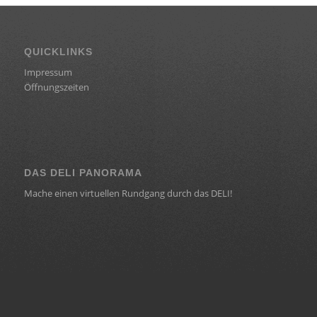
QUICKLINKS
Impressum
Öffnungszeiten
DAS DELI PANORAMA
Mache einen virtuellen Rundgang durch das DELI!