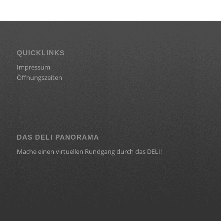
QUICKLINKS
Impressum
Öffnungszeiten
DAS DELI PANORAMA
Mache einen virtuellen Rundgang durch das DELI!