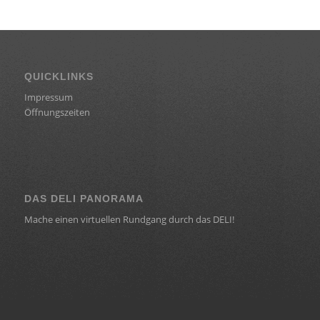
QUICKLINKS
Impressum
Öffnungszeiten
DAS DELI PANORAMA
Mache einen virtuellen Rundgang durch das DELI!