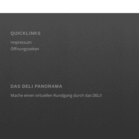
QUICKLINKS
Impressum
Öffnungszeiten
DAS DELI PANORAMA
Mache einen virtuellen Rundgang durch das DELI!