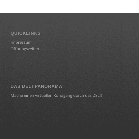
QUICKLINKS
Impressum
Öffnungszeiten
DAS DELI PANORAMA
Mache einen virtuellen Rundgang durch das DELI!