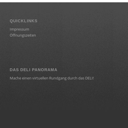
QUICKLINKS
Impressum
Öffnungszeiten
DAS DELI PANORAMA
Mache einen virtuellen Rundgang durch das DELI!