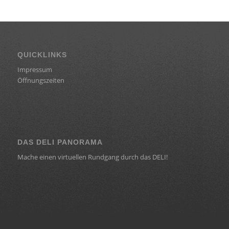
QUICKLINKS
Impressum
Öffnungszeiten
DAS DELI PANORAMA
Mache einen virtuellen Rundgang durch das DELI!