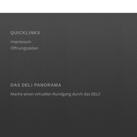
QUICKLINKS
Impressum
Öffnungszeiten
DAS DELI PANORAMA
Mache einen virtuellen Rundgang durch das DELI!