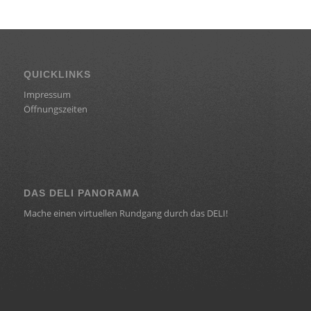
QUICKLINKS
Impressum
Öffnungszeiten
DAS DELI PANORAMA
Mache einen virtuellen Rundgang durch das DELI!