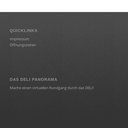
QUICKLINKS
Impressum
Öffnungszeiten
DAS DELI PANORAMA
Mache einen virtuellen Rundgang durch das DELI!