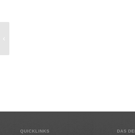
Fiaker Gulasch mit
Gurkerl, Ei und
Würsterl
QUICKLINKS
DAS DE