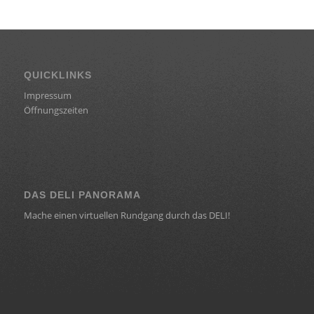
QUICKLINKS
Impressum
Öffnungszeiten
DAS DELI PANORAMA
Mache einen virtuellen Rundgang durch das DELI!