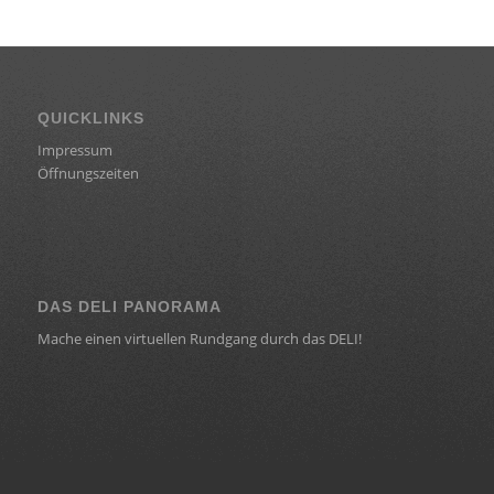
QUICKLINKS
Impressum
Öffnungszeiten
DAS DELI PANORAMA
Mache einen virtuellen Rundgang durch das DELI!