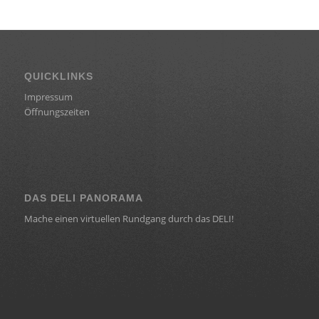
QUICKLINKS
Impressum
Öffnungszeiten
DAS DELI PANORAMA
Mache einen virtuellen Rundgang durch das DELI!