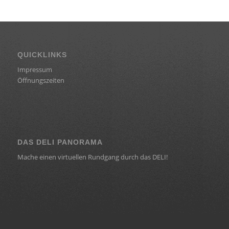
QUICKLINKS
Impressum
Öffnungszeiten
DAS DELI PANORAMA
Mache einen virtuellen Rundgang durch das DELI!