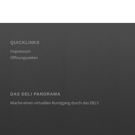
QUICKLINKS
Impressum
Öffnungszeiten
DAS DELI PANORAMA
Mache einen virtuellen Rundgang durch das DELI!