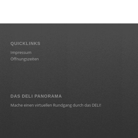
QUICKLINKS
Impressum
Öffnungszeiten
DAS DELI PANORAMA
Mache einen virtuellen Rundgang durch das DELI!