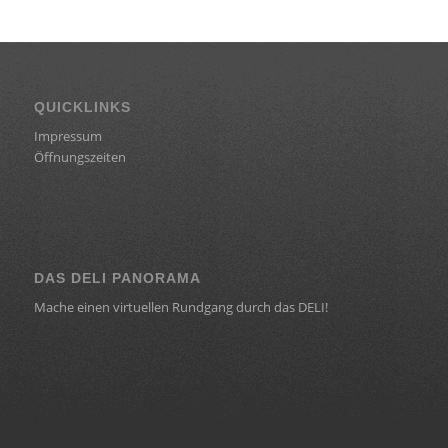
QUICKLINKS
Impressum
Öffnungszeiten
DAS DELI PANORAMA
Mache einen virtuellen Rundgang durch das DELI!