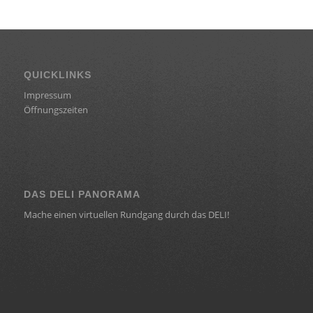
QUICKLINKS
Impressum
Öffnungszeiten
DAS DELI PANORAMA
Mache einen virtuellen Rundgang durch das DELI!