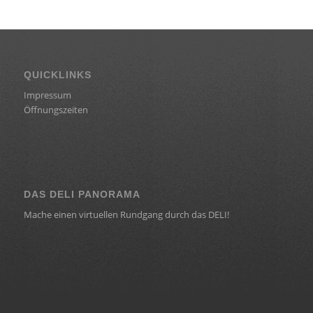
QUICKLINKS
Impressum
Öffnungszeiten
DAS DELI PANORAMA
Mache einen virtuellen Rundgang durch das DELI!