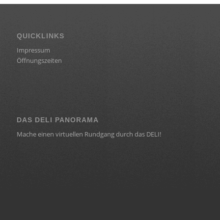
QUICKLINKS
Impressum
Öffnungszeiten
DAS DELI PANORAMA
Mache einen virtuellen Rundgang durch das DELI!