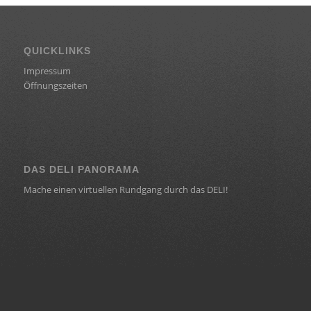
QUICKLINKS
Impressum
Öffnungszeiten
DAS DELI PANORAMA
Mache einen virtuellen Rundgang durch das DELI!