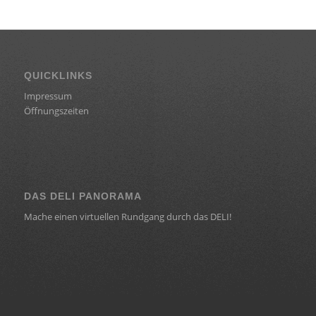
QUICKLINKS
Impressum
Öffnungszeiten
DAS DELI PANORAMA
Mache einen virtuellen Rundgang durch das DELI!