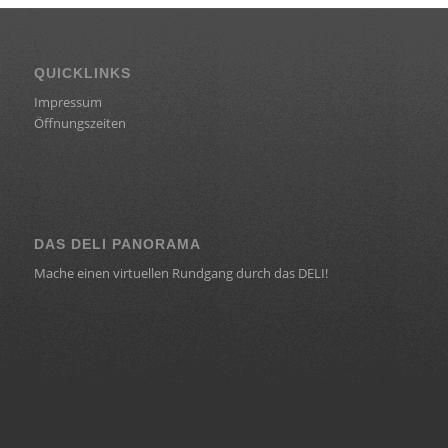
QUICKLINKS
Impressum
Öffnungszeiten
DAS DELI PANORAMA
Mache einen virtuellen Rundgang durch das DELI!