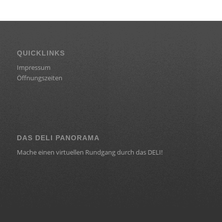
QUICKLINKS
Impressum
Öffnungszeiten
DAS DELI PANORAMA
Mache einen virtuellen Rundgang durch das DELI!